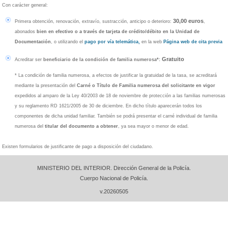
Firma Electrónica
Cómo utilizarlas
Viajar al Extranjero
Certificados Electrónicos
Con carácter general:
Implementación NFC DNI 3.0
Cuáles son
Qué son los certificados electrónicos
30,00 euros
Primera obtención, renovación, extravío, sustracción, anticipo o deterioro:
,
Código fuente
Marco legal del DNIe
Renovación de Certificados
abonados
bien en efectivo o a través de tarjeta de crédito/débito en la Unidad de
Autoridades de validación
Documentación
, o utilizando el
pago por vía telemática,
en la web
Página web de cita previa
Glosario
Política de certificación
Gratuito
Acreditar ser
beneficiario de la condición de familia numerosa*:
Términos y Condiciones
Atención al Ciudadano
Declaración de divulgación de PKI (PDS)
* La condición de familia numerosa, a efectos de justificar la gratuidad de la tasa, se acreditará
Preguntas más frecuentes
mediante la presentación del
Carné o Título de Familia numerosa del solicitante en vigor
Obtención y renovación
expedidos al amparo de la Ley 40/2003 de 18 de noviembre de protección a las familias numerosas
Recursos
y su reglamento RD 1621/2005 de 30 de diciembre. En dicho título aparecerán todos los
Certificados en el DNI
Vídeo
componentes de dicha unidad familiar. También se podrá presentar el carné individual de familia
Uso del DNI electrónico
App MiDNI
Documentos
numerosa del
titular del documento a obtener
, ya sea mayor o menor de edad.
Aspectos Legales
Fotografías
PASAPORTE
Autenticación y Firma electrónica
Existen formularios de justificante de pago a disposición del ciudadano.
Requisitos Técnicos
Cómo es el pasaporte español
Españoles residentes en el extranjero
Seguridad del DNI
Quién puede obtener un pasaporte
MINISTERIO DEL INTERIOR. Dirección General de la Policía.
Validación de los certificados de DNI
Requisitos para la Obtención
Área de descargas
Cuerpo Nacional de Policía.
Validez Pasaporte
v.20260505
Formularios
Tasas
DNIeRemote
Oficinas de Expedición Pasaporte
Windows
Cita Previa