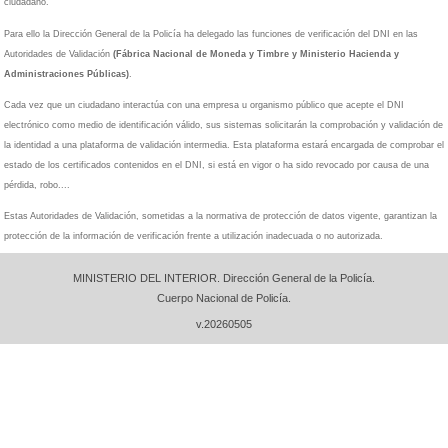
Firma Electrónica
Cómo utilizarlas
ciudadano.
Viajar al Extranjero
Certificados Electrónicos
Implementación NFC DNI 3.0
Cuáles son
Para ello la Dirección General de la Policía ha delegado las funciones de verificación del DNI en las
Qué son los certificados electrónicos
Código fuente
Marco legal del DNIe
Autoridades de Validación
(Fábrica Nacional de Moneda y Timbre y Ministerio Hacienda y
Renovación de Certificados
Administraciones Públicas)
.
Autoridades de validación
Glosario
Política de certificación
Cada vez que un ciudadano interactúa con una empresa u organismo público que acepte el DNI
Términos y Condiciones
Atención al Ciudadano
electrónico como medio de identificación válido, sus sistemas solicitarán la comprobación y validación de
Declaración de divulgación de PKI (PDS)
la identidad a una plataforma de validación intermedia. Esta plataforma estará encargada de comprobar el
Preguntas más frecuentes
estado de los certificados contenidos en el DNI, si está en vigor o ha sido revocado por causa de una
pérdida, robo....
Obtención y renovación
Recursos
Certificados en el DNI
Estas Autoridades de Validación, sometidas a la normativa de protección de datos vigente, garantizan la
Vídeo
Uso del DNI electrónico
App MiDNI
protección de la información de verificación frente a utilización inadecuada o no autorizada.
Documentos
Aspectos Legales
Fotografías
PASAPORTE
Autenticación y Firma electrónica
MINISTERIO DEL INTERIOR. Dirección General de la Policía.
Requisitos Técnicos
Cuerpo Nacional de Policía.
Cómo es el pasaporte español
Españoles residentes en el extranjero
Seguridad del DNI
v.20260505
Quién puede obtener un pasaporte
Validación de los certificados de DNI
Requisitos para la Obtención
Área de descargas
Validez Pasaporte
Formularios
Tasas
DNIeRemote
Oficinas de Expedición Pasaporte
Windows
Cita Previa